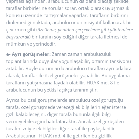
yapması açısından, arabulucunun da dahil olacağı şekilde,
taraflar birbirlerine sorular sorar, ortak olarak uyuşmazlık
konusu üzerinde tartışmalar yaparlar. Tarafların birbirini
dinlemediği noktada, arabulucunun inisiyatif kullanarak bir
çevirmen gibi (
özetleme, yeniden çerçeveleme gibi yöntemlere
başvurarak
) bir tarafın söylediğini diğer tarafa iletmesi de
mümkün ve yerindedir.
e- Ayrı görüşmeler:
Zaman zaman arabuluculuk
toplantılarında duygular yoğunlaşabilir, ortamın tansiyonu
artabilir. Böyle durumlarda arabulucu tarafları ayrı odalara
alarak, taraflar ile özel görüşmeler yapabilir. Bu uygulama
tarafların yatışmasına faydalı olabilir. HUAK md. 8 ile
arabulucunun bu yetkisi açıkça tanınmıştır.
Ayrıca bu özel görüşmelerde arabulucu özel görüştüğü
tarafa, özel görüşmede vereceği ek bilgilerin eğer isterse
gizli kalabileceğini, diğer tarafa bununla ilgili bilgi
vermeyebileceğini hatırlatacaktır. Ancak özel görüşülen
tarafın izniyle ek bilgiler diğer taraf ile paylaşılabilir.
Arabulucunun, HUAK md. 4 ile getirilen bu gizlilik