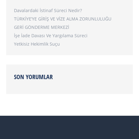
Davalardaki İstinaf Süreci Nedir?
TÜRKİYE’YE GİRİŞ VE VİZE ALMA ZORUNLULUĞU
GERİ GÖNDERME MERKEZİ
İşe İade Davası Ve Yargılama Süreci
Yetkisiz Hekimlik Suçu
SON YORUMLAR