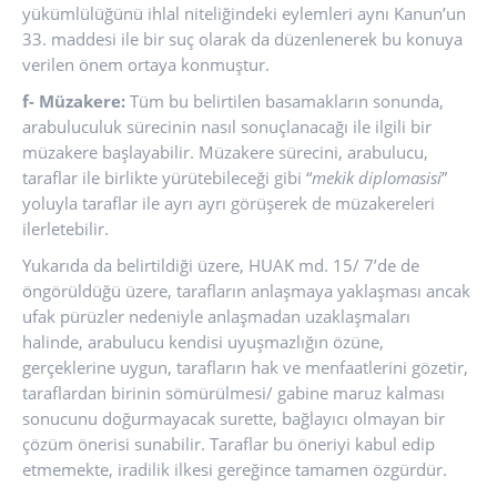
yükümlülüğünü ihlal niteliğindeki eylemleri aynı Kanun’un
33. maddesi ile bir suç olarak da düzenlenerek bu konuya
verilen önem ortaya konmuştur.
f- Müzakere:
Tüm bu belirtilen basamakların sonunda,
arabuluculuk sürecinin nasıl sonuçlanacağı ile ilgili bir
müzakere başlayabilir. Müzakere sürecini, arabulucu,
taraflar ile birlikte yürütebileceği gibi “
mekik diplomasisi
”
yoluyla taraflar ile ayrı ayrı görüşerek de müzakereleri
ilerletebilir.
Yukarıda da belirtildiği üzere, HUAK md. 15/ 7’de de
öngörüldüğü üzere, tarafların anlaşmaya yaklaşması ancak
ufak pürüzler nedeniyle anlaşmadan uzaklaşmaları
halinde, arabulucu kendisi uyuşmazlığın özüne,
gerçeklerine uygun, tarafların hak ve menfaatlerini gözetir,
taraflardan birinin sömürülmesi/ gabine maruz kalması
sonucunu doğurmayacak surette, bağlayıcı olmayan bir
çözüm önerisi sunabilir. Taraflar bu öneriyi kabul edip
etmemekte, iradilik ilkesi gereğince tamamen özgürdür.