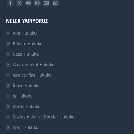
Find us on:
Facebook
X
YouTube
Instagram
Mail
Whatsapp
page
page
page
page
page
page
NELER YAPIYORUZ
opens
opens
opens
opens
opens
opens
in
in
in
in
in
in
Aile Hukuku
new
new
new
new
new
new
Bilişim Hukuku
window
window
window
window
window
window
Ceza Hukuku
Gayrimenkul Hukuku
İcra ve İflas Hukuku
İdare Hukuku
İş Hukuku
Miras Hukuku
Sözleşmeler ve Borçlar Hukuku
Spor Hukuku