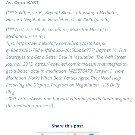
Av. Onur KART
(***
Goldberg, S.B., Beyond Blame: Choosing a Mediator,
Harvard Negotiation Newsletter, Ocak 2006, (p. 3-5)
)
(***
West, E. – Elliott, Geraldine, Make the Most of a
Mediation, – 10 Top
Tips, https://www.lexology.com/library/detail.aspx?
g=8bad1281-75d4-4f6f-b3b2-c0c56bb6a777; Dagher, V., Five
Strategies the Get a Better Deal in Mediation, The Wall Street
Journal, 2015, https://www.wsj.com/articles/five-strategies-to-
get-a-better-deal-in-mediation-1425576473; Kerwin, J., How
Mediation Works When Both Parties Agree They Need Help
Resolving the Dispute, Program on Negotiation, HLS Daily
Blog,
2020, https://www.pon.harvard.edu/daily/mediation/navigating-
the-mediation-process/
)
Share this post