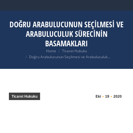
DOĞRU ARABULUCUNUN SEÇILMESI VE
ARABULUCULUK SÜRECININ
BASAMAKLARI
You are here:
Home
Ticaret Hukuku
Doğru Arabulucunun Seçilmesi ve Arabuluculuk…
Ticaret Hukuku
Eki
19
2020