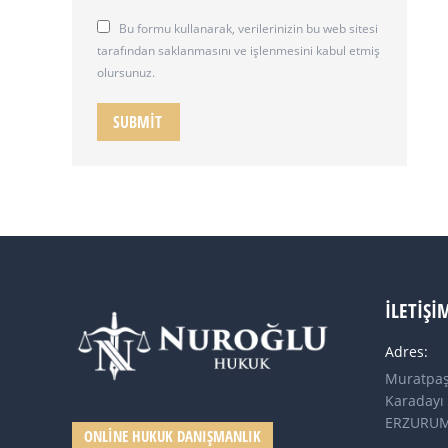
Bu formu kullanarak, verilerinizin bu web sitesi
tarafından saklanmasını ve işlenmesini kabul etmiş
olursunuz.
SUBMIT
İLETIŞI
Adres:
Muratpaş
Karadayı 
ERZURU
ONLINE HUKUK DANIŞMANLIK