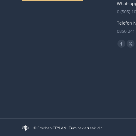
Whatsapp
0 (505) 1
Telefon 
0850 241
Find us o
Facebo
X
page
pa
opens
op
in
in
new
ne
windo
wi
© Emirhan CEYLAN . Tüm hakları saklıdır.