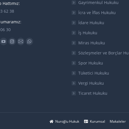
Gayrimenkul Hukuku
 Hattımız:
03 62 38
İcra ve İflas Hukuku
Numaramız:
İdare Hukuku
 06 30
İş Hukuku
n:
Miras Hukuku
ok
YouTube
Instagram
Mail
Whatsapp
ge
page
page
page
page
Sözleşmeler ve Borçlar H
ens
opens
opens
opens
opens
Spor Hukuku
in
in
in
in
Tüketici Hukuku
w
new
new
new
new
w
ndow
window
window
window
window
Vergi Hukuku
Ticaret Hukuku
Nuroğlu Hukuk
Kurumsal
Makaleler