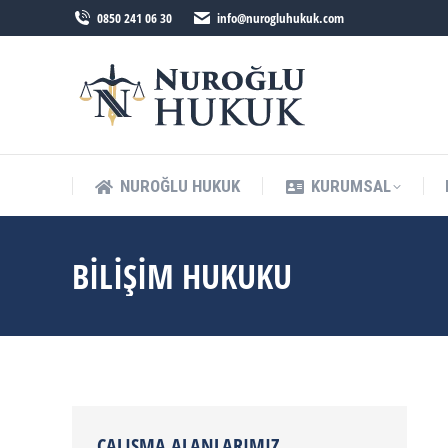
0850 241 06 30
info@nurogluhukuk.com
NUROĞLU HUKUK
KURUMSAL
BILIŞIM HUKUKU
ÇALIŞMA ALANLARIMIZ