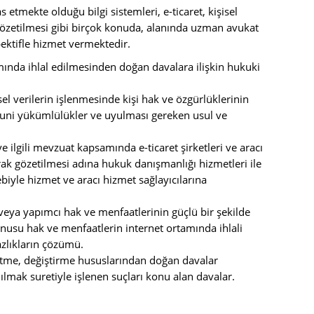
mekte olduğu bilgi sistemleri, e-ticaret, kişisel
 gözetilmesi gibi birçok konuda, alanında uzman avukat
pektifle hizmet vermektedir.
tamında ihlal edilmesinden doğan davalara ilişkin hukuki
l verilerin işlenmesinde kişi hak ve özgürlüklerinin
anuni yükümlülükler ve uyulması gereken usul ve
ilgili mevzuat kapsamında e-ticaret şirketleri ve aracı
ak gözetilmesi adına hukuk danışmanlığı hizmetleri ile
ebiyle hizmet ve aracı hizmet sağlayıcılarına
 veya yapımcı hak ve menfaatlerinin güçlü bir şekilde
onusu hak ve menfaatlerin internet ortamında ihlali
azlıkların çözümü.
 etme, değiştirme hususlarından doğan davalar
nılmak suretiyle işlenen suçları konu alan davalar.