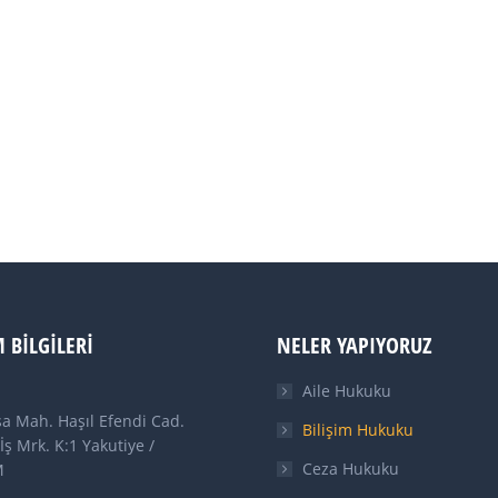
M BILGILERI
NELER YAPIYORUZ
Aile Hukuku
a Mah. Haşıl Efendi Cad.
Bilişim Hukuku
İş Mrk. K:1 Yakutiye /
Ceza Hukuku
M