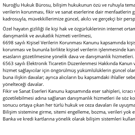
Nuroğlu Hukuk Bürosu, bilişim hukukunun özü ve ruhuyla temas et
verilerin korunması, fikir ve sanat eserlerine dair menfaatlerin
kadrosuyla, müvekkillerimize güncel, akılcı ve gerçekçi bir pers
Özel hayatın gizliliği ile kişi hak ve özgürlüklerinin internet or
danışmanlık ve avukatlık hizmeti verilmesi,
6698 sayılı Kişisel Verilerin Korunması Kanunu kapsamında kişise
korunması ve bununla birlikte kişisel verilerin işlenmesinde k
esasların gözetilmesine yönelik dava ve danışmanlık hizmetleri.
6563 sayılı Elektronik Ticaretin Düzenlenmesi Hakkında Kanun ve 
hizmet sağlayıcılar için öngörülmüş yükümlülüklerin güncel olar
buna ilişkin davalar; ayrıca alıcıların bu kapsamdaki ihlaller seb
yönelteceği davalar.
Fikir ve Sanat Eserleri Kanunu kapsamında eser sahipleri, icracı
gözetilebilmesi adına sağlanan danışmanlık hizmetleri ile söz k
sonucu ortaya çıkan her türlü hukuk ve ceza davaları ile uyuşm
Bilişim sistemine girme, sitemi engelleme, bozma, verileri yok
Banka ve kredi kartlarına yönelik olarak bilişim sistemleri kulla