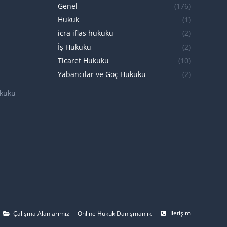
Genel
(176)
Hukuk
(1)
icra iflas hukuku
(2)
İş Hukuku
(2)
Ticaret Hukuku
(10)
Yabancılar ve Göç Hukuku
(2)
ukuku
İletişim
Çalışma Alanlarımız
Online Hukuk Danışmanlık