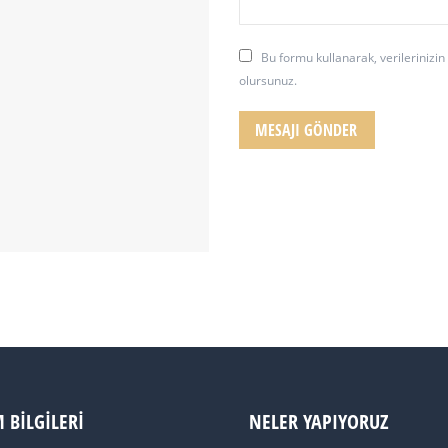
Bu formu kullanarak, verilerinizi
olursunuz.
MESAJI GÖNDER
M BILGILERI
NELER YAPIYORUZ