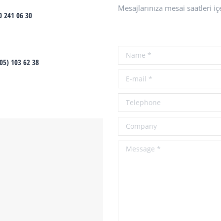
Mesajlarınıza mesai saatleri iç
0 241 06 30
Name *
05) 103 62 38
E-mail *
Telephone
Company
Message *