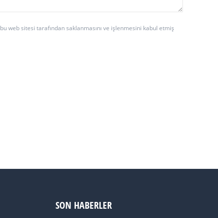
n bu web sitesi tarafından saklanmasını ve işlenmesini kabul etmiş
SON HABERLER