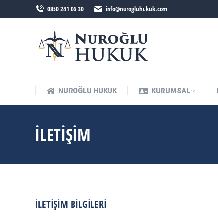
0850 241 06 30
info@nurogluhukuk.com
NUROĞLU HUKUK
KURUMSAL
İLETIŞIM
İLETIŞIM BILGILERI