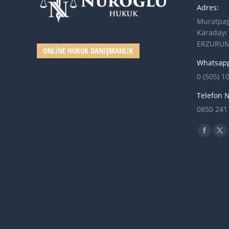
Adres:
Muratpaş
Karadayı 
ERZURU
ONLINE HUKUK DANIŞMANLIK
Whatsapp
0 (505) 1
Telefon 
0850 241
Find us o
Facebo
X
page
pa
opens
op
in
in
new
ne
windo
wi