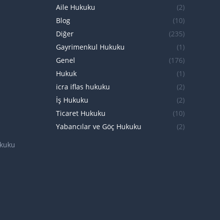
Aile Hukuku
(2)
Blog
(10)
Diğer
(235)
Gayrimenkul Hukuku
(1)
Genel
(176)
Hukuk
(1)
icra iflas hukuku
(2)
İş Hukuku
(2)
Ticaret Hukuku
(10)
Yabancılar ve Göç Hukuku
(2)
ukuku