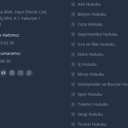
Aile Hukuku
a Mah. Haşıl Efendi Cad.
Bilişim Hukuku
İş Mrk. K:1 Yakutiye /
Ceza Hukuku
M
Gayrimenkul Hukuku
 Hattımız:
03 62 38
İcra ve İflas Hukuku
Numaramız:
İdare Hukuku
 06 30
İş Hukuku
n:
Miras Hukuku
ok
YouTube
Instagram
Mail
Whatsapp
ge
page
page
page
page
Sözleşmeler ve Borçlar H
ens
opens
opens
opens
opens
Spor Hukuku
in
in
in
in
Tüketici Hukuku
w
new
new
new
new
w
ndow
window
window
window
window
Vergi Hukuku
Ticaret Hukuku