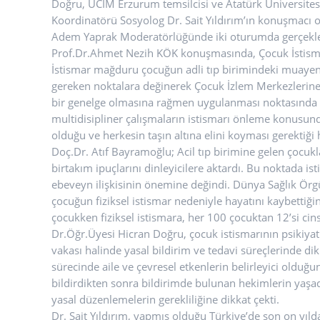
Doğru, UCİM Erzurum temsilcisi ve Atatürk Üniversite
Koordinatörü Sosyolog Dr. Sait Yıldırım’ın konuşmacı o
Adem Yaprak Moderatörlüğünde iki oturumda gerçekle
Prof.Dr.Ahmet Nezih KÖK konuşmasında, Çocuk İstismarı
İstismar mağduru çocuğun adli tıp birimindeki muaye
gereken noktalara değinerek Çocuk İzlem Merkezlerine 
bir genelge olmasına rağmen uygulanması noktasında y
multidisipliner çalışmaların istismarı önleme konusund
olduğu ve herkesin taşın altına elini koyması gerektiği
Doç.Dr. Atıf Bayramoğlu; Acil tıp birimine gelen çocu
birtakım ipuçlarını dinleyicilere aktardı. Bu noktada 
ebeveyn ilişkisinin önemine değindi. Dünya Sağlık Örg
çocuğun fiziksel istismar nedeniyle hayatını kaybettiğ
çocukken fiziksel istismara, her 100 çocuktan 12’si cin
Dr.Öğr.Üyesi Hicran Doğru, çocuk istismarının psikiyatri
vakası halinde yasal bildirim ve tedavi süreçlerinde di
sürecinde aile ve çevresel etkenlerin belirleyici olduğun
bildirdikten sonra bildirimde bulunan hekimlerin yaşad
yasal düzenlemelerin gerekliliğine dikkat çekti.
Dr. Sait Yıldırım, yapmış olduğu Türkiye’de son on yıl