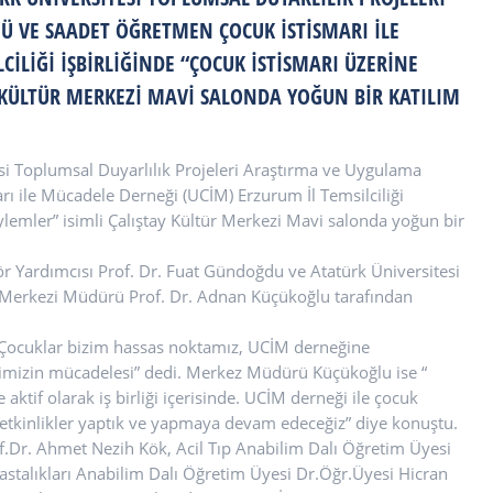
 VE SAADET ÖĞRETMEN ÇOCUK İSTISMARI ILE
ILIĞI IŞBIRLIĞINDE “ÇOCUK İSTISMARI ÜZERINE
Y KÜLTÜR MERKEZI MAVI SALONDA YOĞUN BIR KATILIM
tesi Toplumsal Duyarlılık Projeleri Araştırma ve Uygulama
 ile Mücadele Derneği (UCİM) Erzurum İl Temsilciliği
öylemler” isimli Çalıştay Kültür Merkezi Mavi salonda yoğun bir
tör Yardımcısı Prof. Dr. Fuat Gündoğdu ve Atatürk Üniversitesi
 Merkezi Müdürü Prof. Dr. Adnan Küçükoğlu tarafından
Çocuklar bizim hassas noktamız, UCİM derneğine
pimizin mücadelesi” dedi. Merkez Müdürü Küçükoğlu ise “
tif olarak iş birliği içerisinde. UCİM derneği ile çocuk
i etkinlikler yaptık ve yapmaya devam edeceğiz” diye konuştu.
of.Dr. Ahmet Nezih Kök, Acil Tıp Anabilim Dalı Öğretim Üyesi
astalıkları Anabilim Dalı Öğretim Üyesi Dr.Öğr.Üyesi Hicran