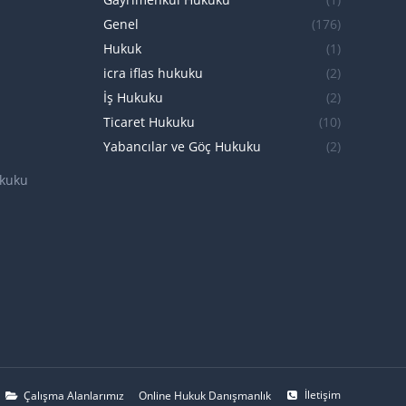
Genel
(176)
Hukuk
(1)
icra iflas hukuku
(2)
İş Hukuku
(2)
Ticaret Hukuku
(10)
Yabancılar ve Göç Hukuku
(2)
ukuku
İletişim
Çalışma Alanlarımız
Online Hukuk Danışmanlık