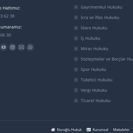
Gayrimenkul Hukuku
 Hattımız:
03 62 38
İcra ve İflas Hukuku
Numaramız:
İdare Hukuku
 06 30
İş Hukuku
n:
Miras Hukuku
ok
YouTube
Instagram
Mail
Whatsapp
ge
page
page
page
page
Sözleşmeler ve Borçlar H
ens
opens
opens
opens
opens
Spor Hukuku
in
in
in
in
Tüketici Hukuku
w
new
new
new
new
w
ndow
window
window
window
window
Vergi Hukuku
Ticaret Hukuku
Nuroğlu Hukuk
Kurumsal
Makaleler