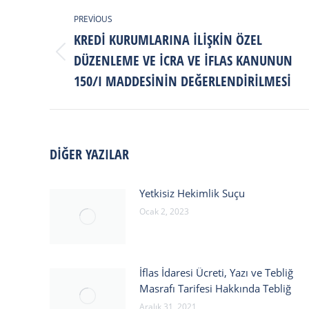
POST
PREVIOUS
NAVIGATION
KREDI KURUMLARINA İLIŞKIN ÖZEL
DÜZENLEME VE İCRA VE İFLAS KANUNUN
Previous
post:
150/I MADDESININ DEĞERLENDIRILMESI
DIĞER YAZILAR
Yetkisiz Hekimlik Suçu
Ocak 2, 2023
İflas İdaresi Ücreti, Yazı ve Tebliğ
Masrafı Tarifesi Hakkında Tebliğ
Aralık 31, 2021