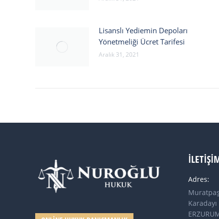
Lisanslı Yediemin Depoları
Yönetmeliği Ücret Tarifesi
Aralık 31, 2021
İLETIŞI
Adres:
Muratpaş
Karadayı 
ERZURU