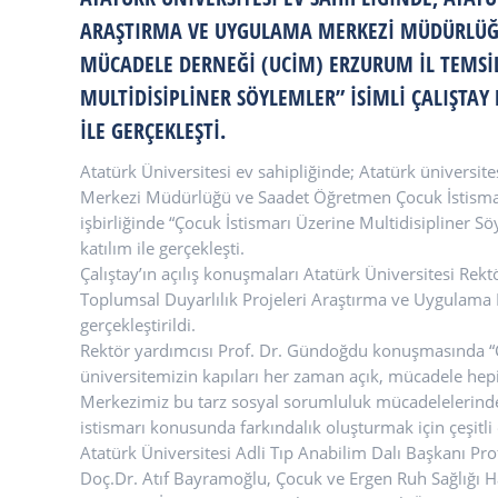
ARAŞTIRMA VE UYGULAMA MERKEZI MÜDÜRLÜĞÜ
MÜCADELE DERNEĞI (UCİM) ERZURUM İL TEMSILC
MULTIDISIPLINER SÖYLEMLER” ISIMLI ÇALIŞTA
ILE GERÇEKLEŞTI.
Atatürk Üniversitesi ev sahipliğinde; Atatürk üniversi
Merkezi Müdürlüğü ve Saadet Öğretmen Çocuk İstismarı
işbirliğinde “Çocuk İstismarı Üzerine Multidisipliner S
katılım ile gerçekleşti.
Çalıştay’ın açılış konuşmaları Atatürk Üniversitesi Rek
Toplumsal Duyarlılık Projeleri Araştırma ve Uygulama
gerçekleştirildi.
Rektör yardımcısı Prof. Dr. Gündoğdu konuşmasında “
üniversitemizin kapıları her zaman açık, mücadele he
Merkezimiz bu tarz sosyal sorumluluk mücadelelerinde ak
istismarı konusunda farkındalık oluşturmak için çeşitl
Atatürk Üniversitesi Adli Tıp Anabilim Dalı Başkanı Pr
Doç.Dr. Atıf Bayramoğlu, Çocuk ve Ergen Ruh Sağlığı H