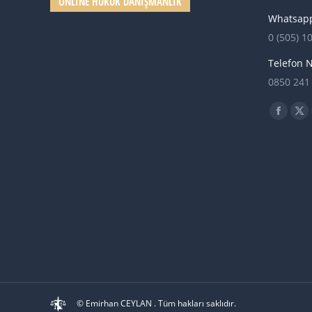
ONLINE HUKUK DANIŞMANLIK
Whatsapp
0 (505) 1
Telefon 
0850 241
Find us o
Facebo
X
page
pa
opens
op
in
in
new
ne
windo
wi
© Emirhan CEYLAN . Tüm hakları saklıdır.