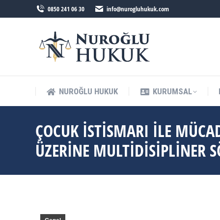
0850 241 06 30
info@nurogluhukuk.com
NUROĞLU HUKUK
KURUMSAL
ÇOCUK İSTISMARI İLE MÜCAD
ÜZERINE MULTIDISIPLINER 