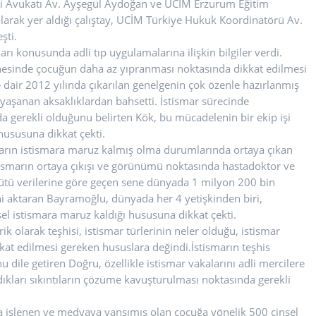
si Avukatı Av. Ayşegül Aydoğan ve UCİM Erzurum Eğitim
larak yer aldığı çalıştay, UCİM Türkiye Hukuk Koordinatörü Av.
şti.
 konusunda adli tıp uygulamalarına ilişkin bilgiler verdi.
nesinde çocuğun daha az yıpranması noktasında dikkat edilmesi
dair 2012 yılında çıkarılan genelgenin çok özenle hazırlanmış
aşanan aksaklıklardan bahsetti. İstismar sürecinde
a gerekli olduğunu belirten Kök, bu mücadelenin bir ekip işi
 hususuna dikkat çekti.
kların istismara maruz kalmış olma durumlarında ortaya çıkan
istismarın ortaya çıkışı ve görünümü noktasında hastadoktor ve
ütü verilerine göre geçen sene dünyada 1 milyon 200 bin
ini aktaran Bayramoğlu, dünyada her 4 yetişkinden biri,
sel istismara maruz kaldığı hususuna dikkat çekti.
k olarak teşhisi, istismar türlerinin neler olduğu, istismar
kkat edilmesi gereken hususlara değindi.İstismarın teşhis
u dile getiren Doğru, özellikle istismar vakalarını adli mercilere
ıkları sıkıntıların çözüme kavuşturulması noktasında gerekli
da işlenen ve medyaya yansımış olan çocuğa yönelik 500 cinsel