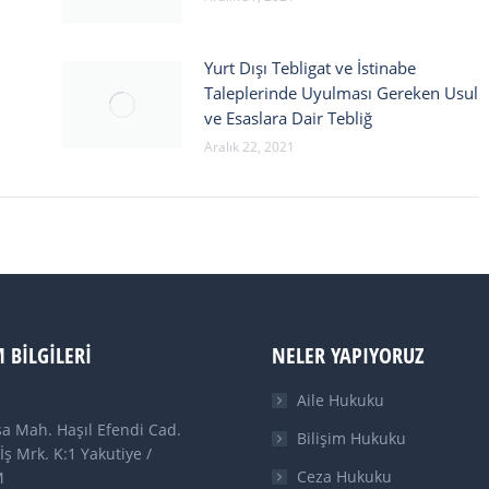
Yurt Dışı Tebligat ve İstinabe
Taleplerinde Uyulması Gereken Usul
ve Esaslara Dair Tebliğ
Aralık 22, 2021
M BILGILERI
NELER YAPIYORUZ
Aile Hukuku
a Mah. Haşıl Efendi Cad.
Bilişim Hukuku
İş Mrk. K:1 Yakutiye /
Ceza Hukuku
M