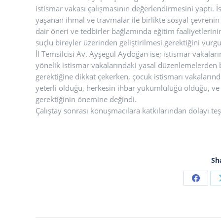
istismar vakası çalışmasının değerlendirmesini yaptı. İ
yaşanan ihmal ve travmalar ile birlikte sosyal çevrenin
dair öneri ve tedbirler bağlamında eğitim faaliyetleri
suçlu bireyler üzerinden geliştirilmesi gerektiğini vurgu
İl Temsilcisi Av. Ayşegül Aydoğan ise; istismar vakaların
yönelik istismar vakalarındaki yasal düzenlemelerde
gerektiğine dikkat çekerken, çocuk istismarı vakalarınd
yeterli olduğu, herkesin ihbar yükümlülüğü olduğu, ve
gerektiğinin önemine değindi.
Çalıştay sonrası konuşmacılara katkılarından dolayı teş
Sh
Share
on
Faceb