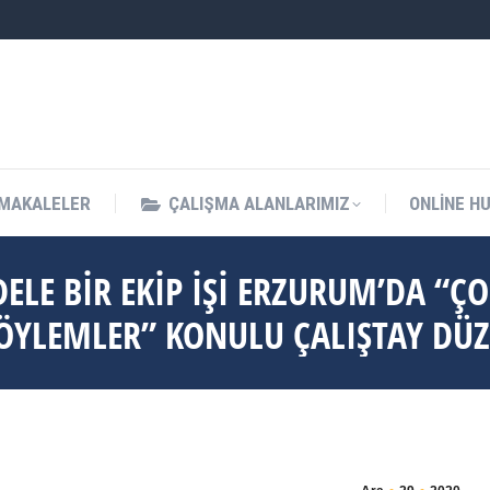
MAKALELER
ÇALIŞMA ALANLARIMIZ
ONLINE H
ELE BIR EKIP İŞI ERZURUM’DA “Ç
SÖYLEMLER” KONULU ÇALIŞTAY DÜ