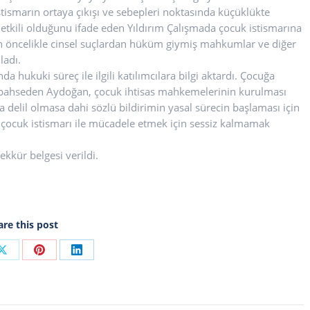
stismarın ortaya çıkışı ve sebepleri noktasında küçüklükte
 etkili olduğunu ifade eden Yıldırım Çalışmada çocuk istismarına
nin öncelikle cinsel suçlardan hüküm giymiş mahkumlar ve diğer
ladı.
da hukuki süreç ile ilgili katılımcılara bilgi aktardı. Çocuğa
n bahseden Aydoğan, çocuk ihtisas mahkemelerinin kurulması
a delil olmasa dahi sözlü bildirimin yasal sürecin başlaması için
 çocuk istismarı ile mücadele etmek için sessiz kalmamak
ekkür belgesi verildi.
are this post
Share
Share
Share
on
on
on
ook
X
Pinterest
LinkedIn