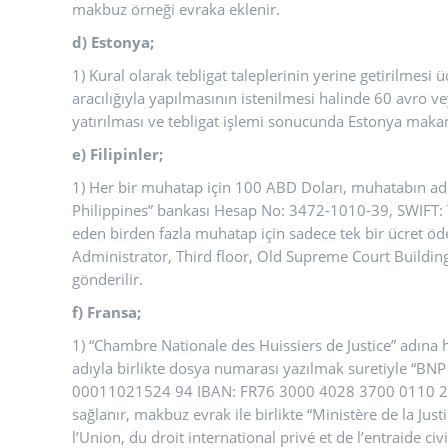
makbuz örneği evraka eklenir.
d) Estonya;
1) Kural olarak tebligat taleplerinin yerine getirilmes
aracılığıyla yapılmasının istenilmesi halinde 60 avro v
yatırılması ve tebligat işlemi sonucunda Estonya maka
e) Filipinler;
1) Her bir muhatap için 100 ABD Doları, muhatabın adı
Philippines” bankası Hesap No: 3472-1010-39, SWIFT:
eden birden fazla muhatap için sadece tek bir ücret öde
Administrator, Third floor, Old Supreme Court Building
gönderilir.
f) Fransa;
1) “Chambre Nationale des Huissiers de Justice” adına 
adıyla birlikte dosya numarası yazılmak suretiyle “BNP
00011021524 94 IBAN: FR76 3000 4028 3700 0110 215
sağlanır, makbuz evrak ile birlikte “Ministère de la Jus
l’Union, du droit international privé et de l’entraide 