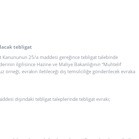
acak tebligat
gat Kanununun 25/a maddesi gereğince tebligat talebinde
erinin ilgilisince Hazine ve Maliye Bakanlığının “Muhtelif
z örneği, evrakın iletileceği dış temsilciliğe gönderilecek evraka
desi dışındaki tebligat taleplerinde tebligat evrakı;