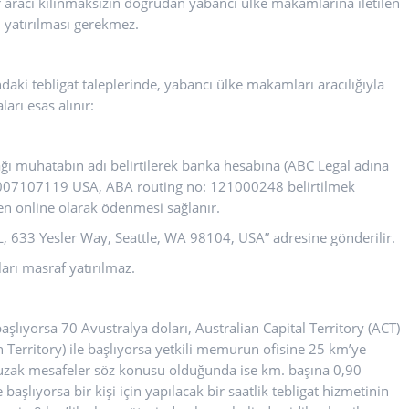
ler aracı kılınmaksızın doğrudan yabancı ülke makamlarına iletilen
n yatırılması gerekmez.
aki tebligat taleplerinde, yabancı ülke makamları aracılığıyla
arı esas alınır:
cağı muhatabın adı belirtilerek banka hesabına (ABC Legal adına
007107119 USA, ABA routing no: 121000248 belirtilmek
den online olarak ödenmesi sağlanır.
AL, 633 Yesler Way, Seattle, WA 98104, USA” adresine gönderilir.
rı masraf yatırılmaz.
aşlıyorsa 70 Avustralya doları, Australian Capital Territory (ACT)
n Territory) ile başlıyorsa yetkili memurun ofisine 25 km’ye
 uzak mesafeler söz konusu olduğunda ise km. başına 0,90
başlıyorsa bir kişi için yapılacak bir saatlik tebligat hizmetinin