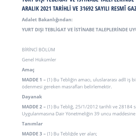
ARALIK 2021 TARIHLI VE 31692 SAYILI RESMÎ G
Adalet Bakanlığından:
YURT DIŞI TEBLİGAT VE İSTİNABE TALEPLERİNDE U
BİRİNCİ BÖLÜM
Genel Hükümler
Amaç
MADDE 1 –
(1) Bu Tebliğin amacı, uluslararası adlî iş b
ödenmesi gereken masrafları belirlemektir.
Dayanak
MADDE 2 –
(1) Bu Tebliğ, 25/1/2012 tarihli ve 28184
Uygulanmasına Dair Yönetmeliğin 39 uncu maddesine d
Tanımlar
MADDE 3 –
(1) Bu Tebliğde yer alan;