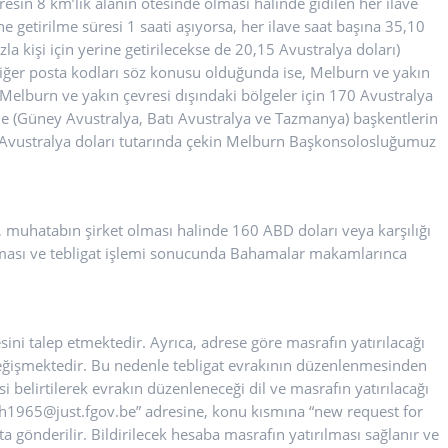
dresin 8 km’lik alanın ötesinde olması halinde gidilen her ilave
ne getirilme süresi 1 saati aşıyorsa, her ilave saat başına 35,10
zla kişi için yerine getirilecekse de 20,15 Avustralya doları)
iğer posta kodları söz konusu olduğunda ise, Melburn ve yakın
e Melburn ve yakın çevresi dışındaki bölgeler için 170 Avustralya
rde (Güney Avustralya, Batı Avustralya ve Tazmanya) başkentlerin
 Avustralya doları tutarında çekin Melburn Başkonsolosluğumuz
 muhatabın şirket olması halinde 160 ABD doları veya karşılığı
lması ve tebligat işlemi sonucunda Bahamalar makamlarınca
ni talep etmektedir. Ayrıca, adrese göre masrafın yatırılacağı
değişmektedir. Bu nedenle tebligat evrakının düzenlenmesinden
 belirtilerek evrakın düzenleneceği dil ve masrafın yatırılacağı
dh1965@just.fgov.be” adresine, konu kısmına “new request for
a gönderilir. Bildirilecek hesaba masrafın yatırılması sağlanır ve