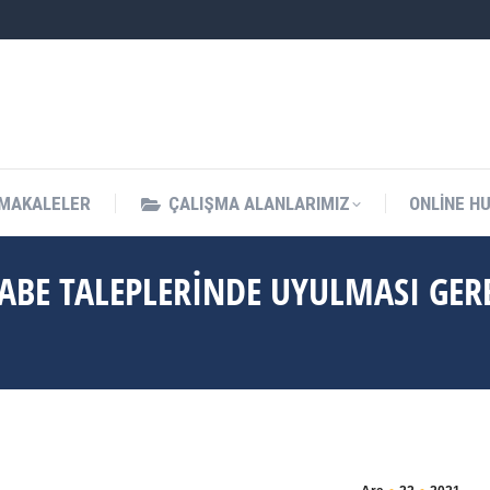
MAKALELER
ÇALIŞMA ALANLARIMIZ
ONLINE H
INABE TALEPLERINDE UYULMASI GE