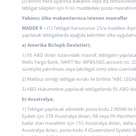
(2) Birinci fıkra uyarınca Bakanlık veya dış temsilcilik
tebligat talepleri için 6 ncı maddedeki posta masrafını
Yabancı ülke makamlarınca istenen masraflar
MADDE 9 –
(1) Tebligat Kanununun 25/a maddesi dışınd
yapılacak tebligatlarda aşağıda belirtilen ülke uygulamal
a) Amerika Birleşik Devletleri;
1) 95 ABD doları tutarındaki masraf, tebligatın yapıla
Wells Fargo Bank, SWIFT No: WFBIUS6S account no: 2
suretiyle) yatırılması veya (abclegal.com) sitesi üzerin
2) Makbuz örneği tebligat evrakı ile birlikte “ABC LEG
3) ABD Hükümetine yapılacak tebligatlarda 95 ABD dola
b) Avustralya;
1) Tebligat yapılacak adresteki posta kodu 2 (NSW) ile b
Eyaleti için 378 Avustralya doları, 08 veya 09 (Norther
kadar olan mesafeler için 155 Avustralya doları, daha
Avustralya doları, posta kodu 4 (Queensland Eyaleti) ile 