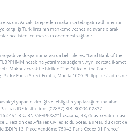
i ücretsizdir. Ancak, talep eden makamca tebligatın adlî memur
eya karşılığı Türk lirasının mahkeme veznesine avans olarak
mlarınca istenilen masrafın ödenmesi sağlanır.
 soyadı ve dosya numarası da belirtilerek, “Land Bank of the
 TLBPPHMM hesabına yatırılması sağlanır. Aynı adreste ikamet
nir. Makbuz evrak ile birlikte “The Office of the Court
, Padre Faura Street Ermita, Manila 1000 Philippines” adresine
havaleyi yapanın kimliği ve tebligatın yapılacağı muhatabın
 Paribas IDF Institutions (02837) RIB: 30004 02837
2 494 BIC: BNPAFRPPXXX” hesabına, 48,75 avro yatırılması
tice Direction des Affaires Civiles et du Sceau Bureau du droit de
civile (BDIP) 13, Place Vendôme 75042 Paris Cedex 01 France”