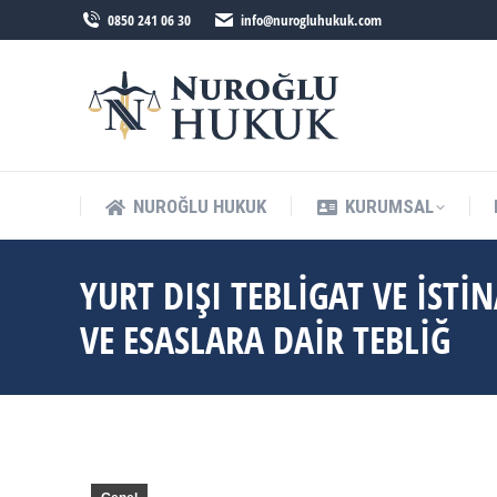
0850 241 06 30
info@nurogluhukuk.com
NUROĞLU HUKUK
KURUMSAL
YURT DIŞI TEBLIGAT VE İST
VE ESASLARA DAIR TEBLIĞ