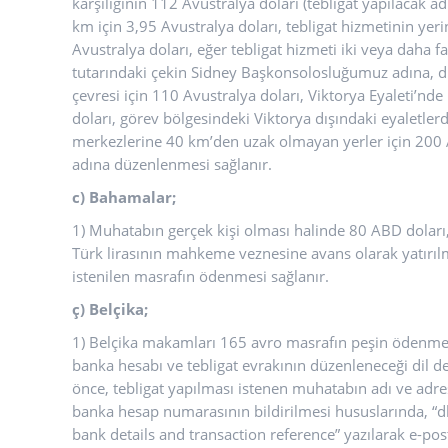
karşılığının 112 Avustralya doları (tebligat yapılacak a
km için 3,95 Avustralya doları, tebligat hizmetinin yeri
Avustralya doları, eğer tebligat hizmeti iki veya daha fa
tutarındaki çekin Sidney Başkonsolosluğumuz adına, d
çevresi için 110 Avustralya doları, Viktorya Eyaleti’nd
doları, görev bölgesindeki Viktorya dışındaki eyaletle
merkezlerine 40 km’den uzak olmayan yerler için 200
adına düzenlenmesi sağlanır.
c)
Bahamalar
;
1) Muhatabın gerçek kişi olması halinde 80 ABD doları,
Türk lirasının mahkeme veznesine avans olarak yatırı
istenilen masrafın ödenmesi sağlanır.
ç) Belçika;
1) Belçika makamları 165 avro masrafın peşin ödenmesi
banka hesabı ve tebligat evrakının düzenleneceği dil 
önce, tebligat yapılması istenen muhatabın adı ve adresi
banka hesap numarasının bildirilmesi hususlarında, “
bank details and transaction reference” yazılarak e-post