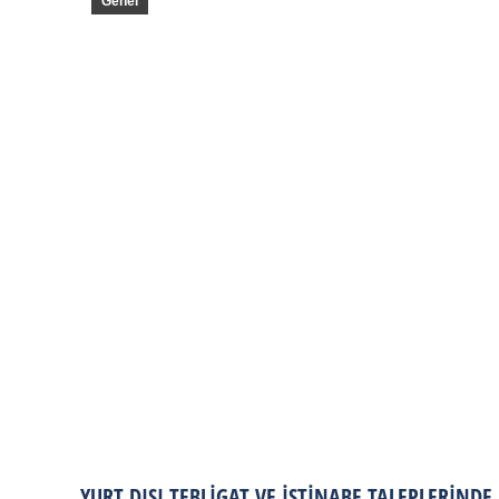
Genel
YURT DIŞI TEBLIGAT VE İSTINABE TALEPLERINDE