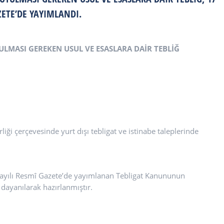
AZETE’DE YAYIMLANDI.
YULMASI GEREKEN USUL VE ESASLARA DAİR TEBLİĞ
irliği çerçevesinde yurt dışı tebligat ve istinabe taleplerinde
 sayılı Resmî Gazete’de yayımlanan Tebligat Kanununun
ayanılarak hazırlanmıştır.