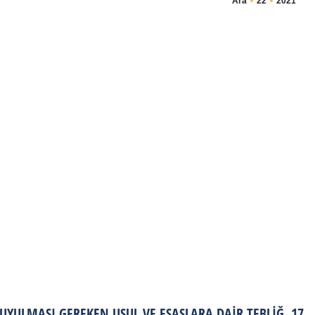
Ara
22
2021
 UYULMASI GEREKEN USUL VE ESASLARA DAIR TEBLIĞ, 17